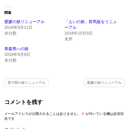
し
す
て
る
Twitter
に
関連
で
は
共
ク
有
リ
愛媛の旅リニューアル
「えいの旅」群馬版をリニュ
(新
ッ
2018年9月11日
ーアル
し
ク
い
し
未分類
2018年10月3日
ウ
て
名所
ィ
く
ン
だ
ド
さ
青森県への旅
ウ
い
2018年9月8日
で
(新
開
し
未分類
き
い
ま
ウ
す)
ィ
ン
ド
ウ
香川県の旅リニューアル
愛媛の旅リニューアル
で
開
き
ま
す)
コメントを残す
メールアドレスが公開されることはありません。
※
が付いている欄は必須項
目です