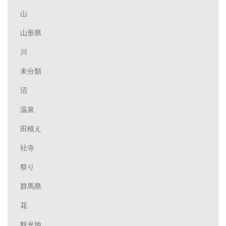
山
山形県
川
未分類
沼
温泉
田植え
社寺
祭り
群馬県
花
観光地