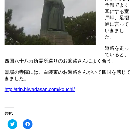
予報でよく
耳にする室
戸岬、足摺
岬に言って
いきまし
た。
道路を走っ
ていると、
四国八十八カ所霊所巡りのお遍路さんによく合う。
霊場の寺院には、白装束のお遍路さんがいて四国を感じて
きました。
http://trip.hiwadasan.com/kouchi/
共有:
ク
Facebook
リ
で
ッ
共
ク
有