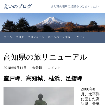
えいのブログ
まだ見ぬ場所に足跡をつけまくりたい！
ホーム
ブログ
プロフィール
ホームページ作成
アゲイン
高知県の旅リニューアル
2018年9月11日
未分類
コメント
室戸岬、高知城、桂浜、足摺岬
2006年8
月、太平洋
に面した高
知県。天気