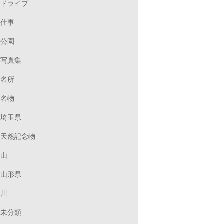
ドライブ
仕事
公園
写真集
名所
名物
埼玉県
天然記念物
山
山形県
川
未分類