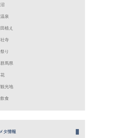
沼
温泉
田植え
社寺
祭り
群馬県
花
観光地
飲食
メタ情報