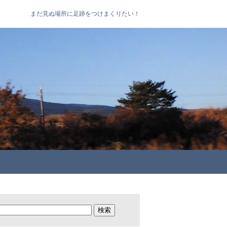
まだ見ぬ場所に足跡をつけまくりたい！
検
索: